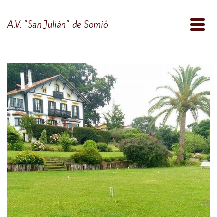
A.V. "San Julián" de Somió